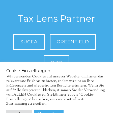
Tax Lens Partner
SUCEA
GREENFIELD
GITS
Cookie-Einstellungen
Wir verwenden Cookies auf unserer Website, um Ihnen das
relevanteste Erlebnis zu bieten, indem wir uns an Ihre
Präferenzen und wiederholten Besuche erinnern. Wenn Sie
auf "Alle akzeptieren" klicken, stimmen Sie der Verwendung
von ALLEN Cookies zu. Sie können jedoch "Cookie-
Einstellungen" besuchen, um eine kontrollierte
Zustimmung zu erteilen..
COPYRIGHT 2026 ·
SUCEA GMBH
·
IMPRESSUM
·
DATENSCHUTZERKLÄRUNG